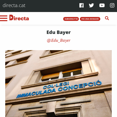
directa.cat
SUBSCRIU-T'HI
FES UNA DONACIÓ
Edu Bayer
Edu_Bayer