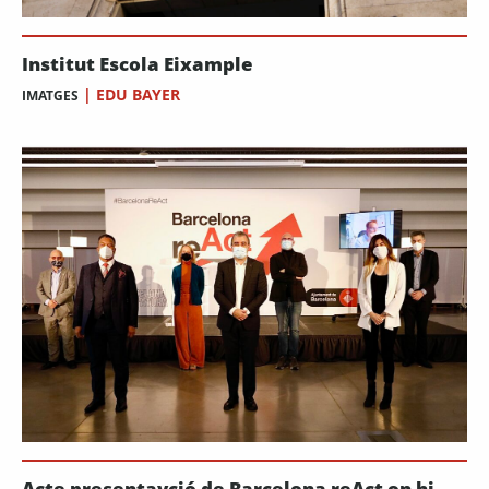
Institut Escola Eixample
|
EDU BAYER
IMATGES
Acte presentavció de Barcelona reAct on hi