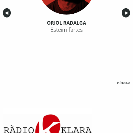
Anterior
◀︎
Sig
▶︎
ORIOL RADALGA
Esteim fartes
Publicitat