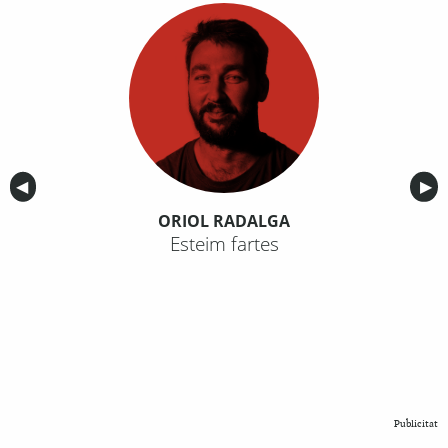
Anterior
◀︎
Sig
▶︎
ORIOL RADALGA
Esteim fartes
Publicitat