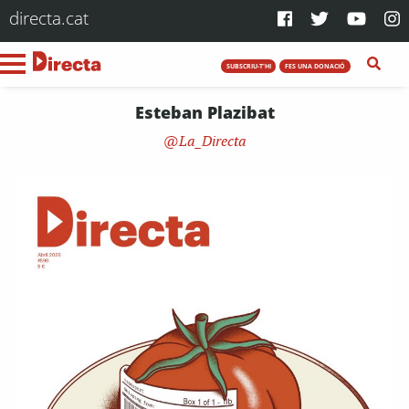
directa.cat
SUBSCRIU-T'HI
FES UNA DONACIÓ
Esteban Plazibat
La_Directa