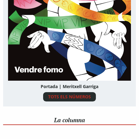
Portada | Meritxell Garriga
TOTS ELS NÚMEROS
La columna