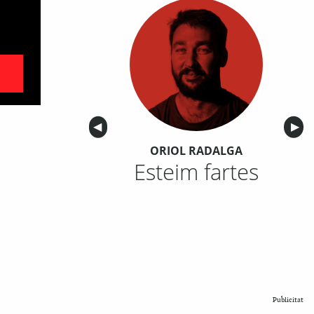
Anterior
◀︎
Sigu
▶︎
ORIOL RADALGA
Esteim fartes
Publicitat