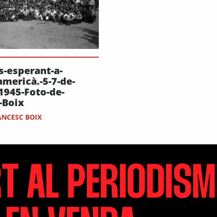
5-
s-esperant-a-
oix
americà.-5-7-de-
1945-Foto-de-
-Boix
ANCESC BOIX