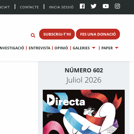
CIA’T
CONTACTE
INICIA SESSIÓ
SUBSCRIU-T'HI
FES UNA DONACIÓ
INVESTIGACIÓ
ENTREVISTA
OPINIÓ
GALERIES
PAPER
NÚMERO 602
Juliol 2026