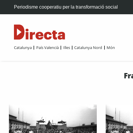
Periodisme cooperatiu per la transformació social
Catalunya
País Valencià
Illes
Catalunya Nord
Món
Fr