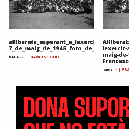
alliberats_esperant_a_lexercit_america._
Alliberat
7_de_maig_de_1945_foto_de_francesc_b
lexercit-
maig-de-
|
FRANCESC BOIX
IMATGES
Francesc
|
FR
IMATGES