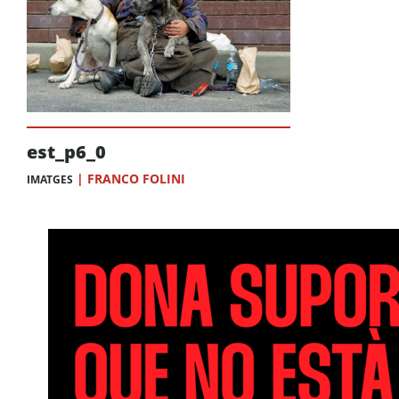
est_p6_0
|
FRANCO FOLINI
IMATGES