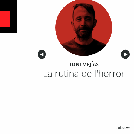
Anterior
◀︎
Sigu
▶︎
TONI MEJÍAS
La rutina de l'horror
Publicitat