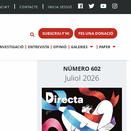
CIA’T
CONTACTE
INICIA SESSIÓ
SUBSCRIU-T'HI
FES UNA DONACIÓ
INVESTIGACIÓ
ENTREVISTA
OPINIÓ
GALERIES
PAPER
NÚMERO 602
Juliol 2026