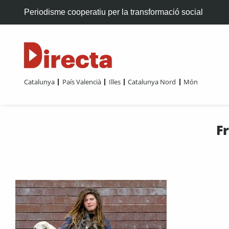
Periodisme cooperatiu per la transformació social
Catalunya
País Valencià
Illes
Catalunya Nord
Món
Fr