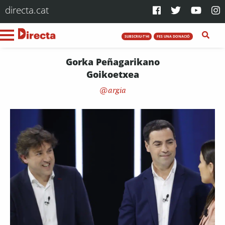
directa.cat
SUBSCRIU-T'HI
FES UNA DONACIÓ
Gorka Peñagarikano
Goikoetxea
argia