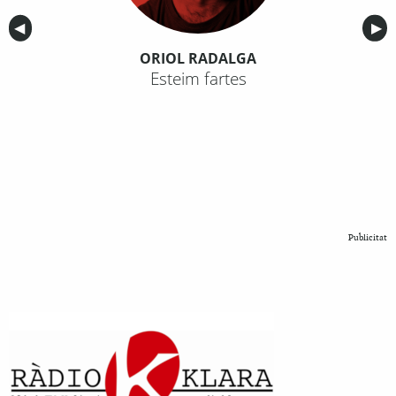
Anterior
◀︎
Sig
▶︎
ORIOL RADALGA
Esteim fartes
Publicitat