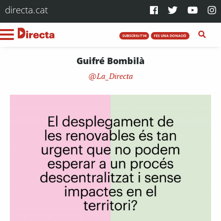
directa.cat
SUBSCRIU-T'HI
FES UNA DONACIÓ
Guifré Bombilà
La_Directa