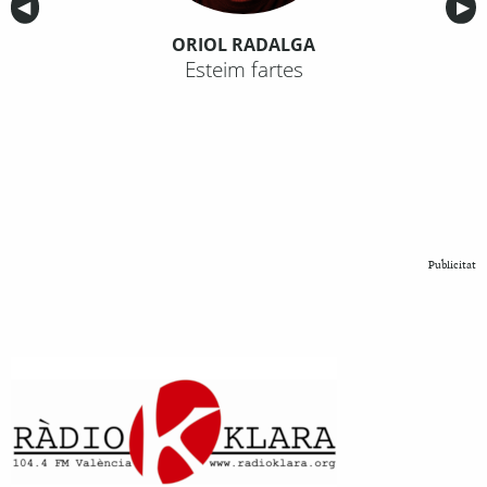
Anterior
◀︎
Sig
▶︎
ORIOL RADALGA
Esteim fartes
Publicitat