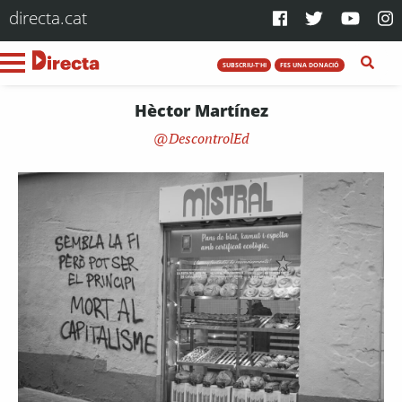
directa.cat
SUBSCRIU-T'HI
FES UNA DONACIÓ
Hèctor Martínez
DescontrolEd