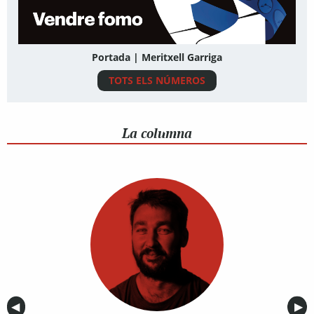
Portada | Meritxell Garriga
TOTS ELS NÚMEROS
La columna
Anterior
◀︎
Sig
▶︎