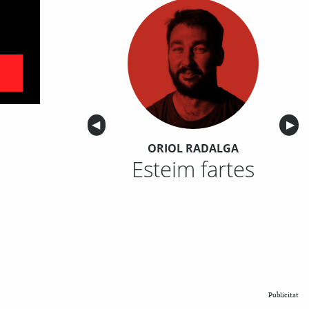
Anterior
◀︎
Sigu
▶︎
ORIOL RADALGA
Esteim fartes
Publicitat