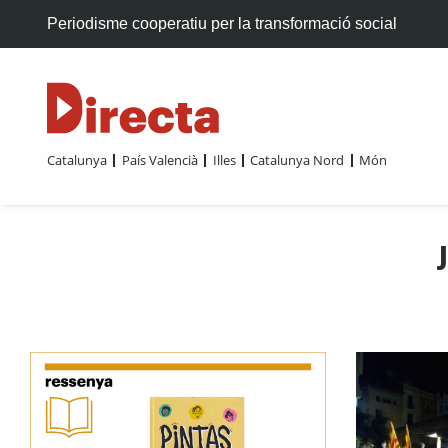
Periodisme cooperatiu per la transformació social
Catalunya
País Valencià
Illes
Catalunya Nord
Món