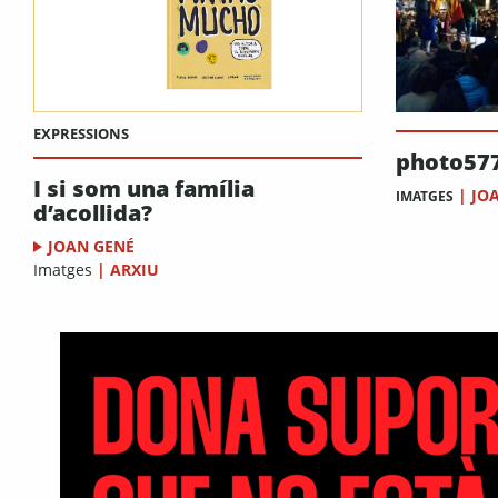
EXPRESSIONS
photo57
I si som una família
|
JO
IMATGES
d’acollida?
JOAN GENÉ
Imatges
|
ARXIU