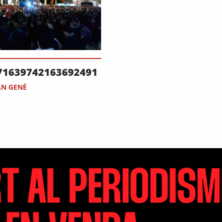
71639742163692491
AN GENÉ