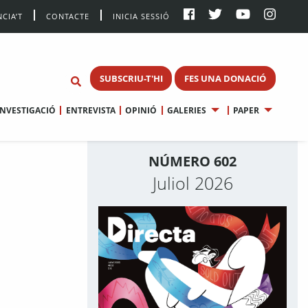
CIA’T
CONTACTE
INICIA SESSIÓ
SUBSCRIU-T'HI
FES UNA DONACIÓ
INVESTIGACIÓ
ENTREVISTA
OPINIÓ
GALERIES
PAPER
NÚMERO 602
Juliol 2026