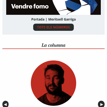
Portada | Meritxell Garriga
TOTS ELS NÚMEROS
La columna
Anterior
◀︎
Sig
▶︎