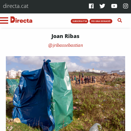
directa.cat
SUBSCRIU-T'HI
FES UNA DONACIÓ
Joan Ribas
jribassebastian