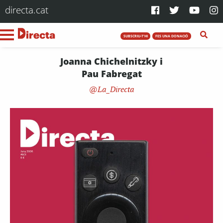
directa.cat
SUBSCRIU-T'HI
FES UNA DONACIÓ
Joanna Chichelnitzky i
Pau Fabregat
La_Directa