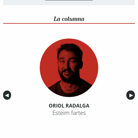
La columna
Anterior
◀︎
Sig
▶︎
ORIOL RADALGA
Esteim fartes