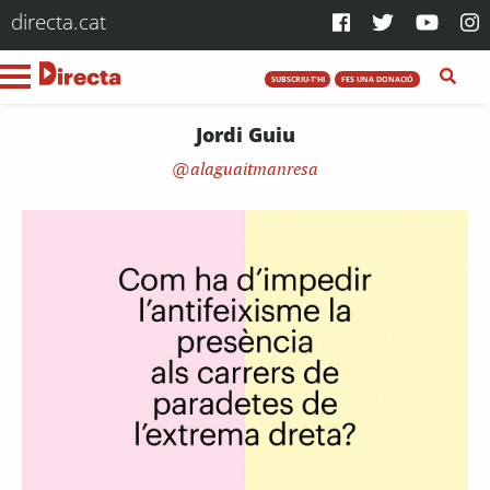
directa.cat
SUBSCRIU-T'HI
FES UNA DONACIÓ
Jordi Guiu
alaguaitmanresa