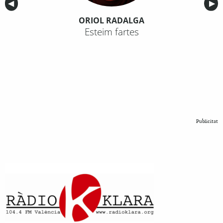
Anterior
◀︎
Sig
▶︎
ORIOL RADALGA
Esteim fartes
Publicitat