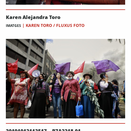
Karen Alejandra Toro
|
KAREN TORO / FLUXUS FOTO
IMATGES
20191012112517__B7A2218-01