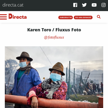
directa.cat
SUBSCRIU-T'HI
FES UNA DONACIÓ
Karen Toro / Fluxus Foto
fotofluxus