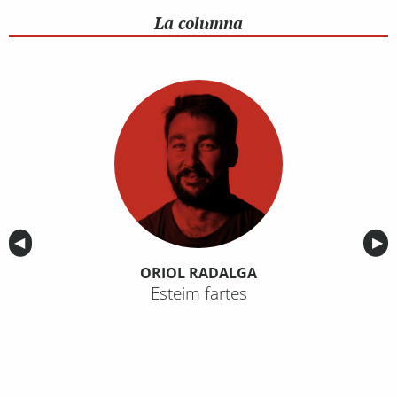
La columna
Anterior
◀︎
Sig
▶︎
ORIOL RADALGA
Esteim fartes