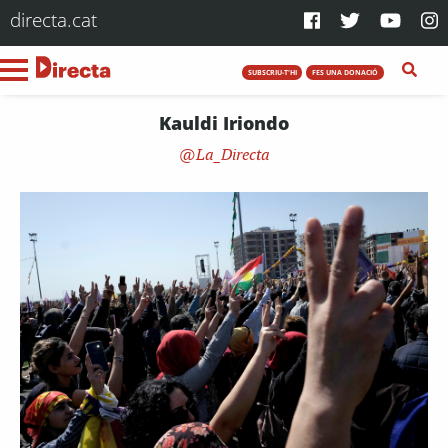
directa.cat
SUBSCRIU-T'HI
FES UNA DONACIÓ
Kauldi Iriondo
La_Directa