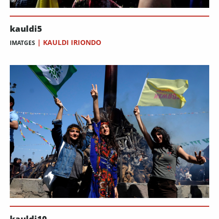
kauldi5
|
KAULDI IRIONDO
IMATGES
kauldi10