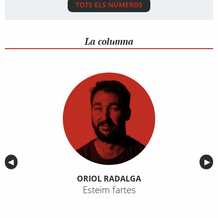
TOTS ELS NÚMEROS
La columna
Anterior
◀︎
Sig
▶︎
ORIOL RADALGA
Esteim fartes