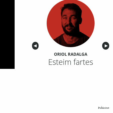
Anterior
◀︎
Sigu
▶︎
ORIOL RADALGA
Esteim fartes
Publicitat