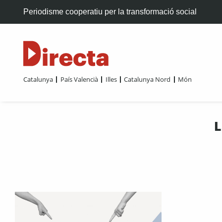
Periodisme cooperatiu per la transformació social
Catalunya
País Valencià
Illes
Catalunya Nord
Món
L