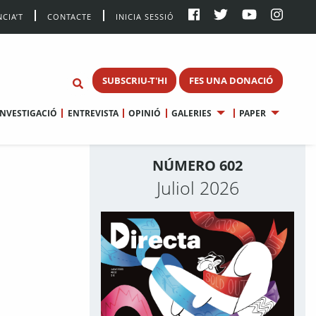
CIA’T
CONTACTE
INICIA SESSIÓ
SUBSCRIU-T'HI
FES UNA DONACIÓ
INVESTIGACIÓ
ENTREVISTA
OPINIÓ
GALERIES
PAPER
NÚMERO 602
Juliol 2026