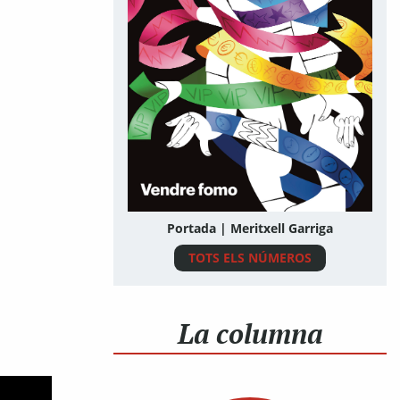
Portada | Meritxell Garriga
TOTS ELS NÚMEROS
La columna