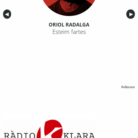
Anterior
◀︎
Sig
▶︎
ORIOL RADALGA
Esteim fartes
Publicitat