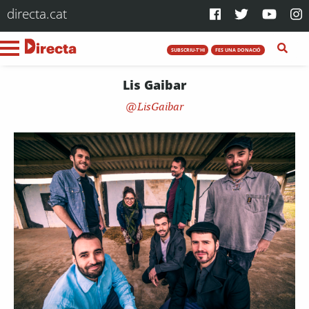
directa.cat
SUBSCRIU-T'HI
FES UNA DONACIÓ
Lis Gaibar
LisGaibar