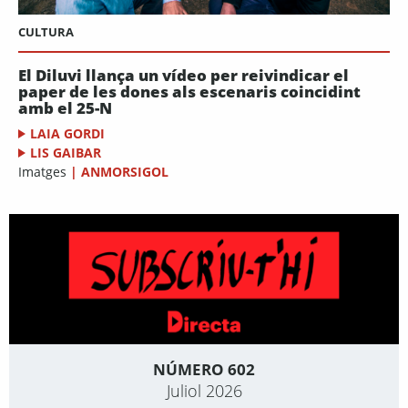
CULTURA
El Diluvi llança un vídeo per reivindicar el
paper de les dones als escenaris coincidint
amb el 25-N
LAIA GORDI
LIS GAIBAR
Imatges
|
ANMORSIGOL
NÚMERO 602
Juliol 2026