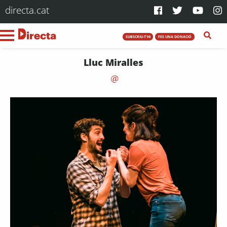
directa.cat
SUBSCRIU-T'HI
FES UNA DONACIÓ
Lluc Miralles