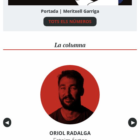
Portada | Meritxell Garriga
TOTS ELS NÚMEROS
La columna
Anterior
◀︎
Sig
▶︎
ORIOL RADALGA