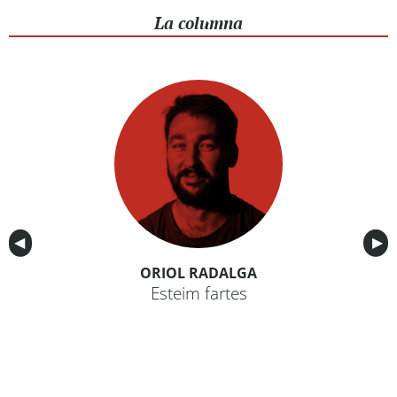
La columna
Anterior
◀︎
Sig
▶︎
ORIOL RADALGA
Esteim fartes