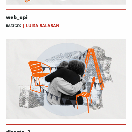
web_opi
|
LUISA BALABAN
IMATGES
directa_2