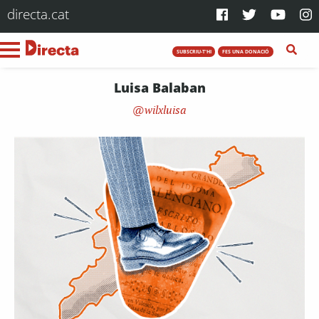
directa.cat
SUBSCRIU-T'HI
FES UNA DONACIÓ
Luisa Balaban
wilxluisa