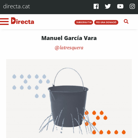
directa.cat
SUBSCRIU-T'HI
FES UNA DONACIÓ
Manuel García Vara
latresquera