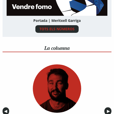
Portada | Meritxell Garriga
TOTS ELS NÚMEROS
La columna
Anterior
◀︎
Sig
▶︎