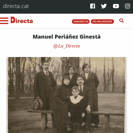
directa.cat
SUBSCRIU-T'HI
FES UNA DONACIÓ
Manuel Periáñez Ginestà
La_Directa