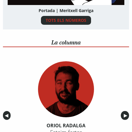
Portada | Meritxell Garriga
TOTS ELS NÚMEROS
La columna
Anterior
◀︎
Sig
▶︎
ORIOL RADALGA