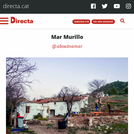
directa.cat
SUBSCRIU-T'HI
FES UNA DONACIÓ
Mar Murillo
aboutnamar