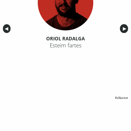
Anterior
◀︎
Sig
▶︎
ORIOL RADALGA
Esteim fartes
Publicitat