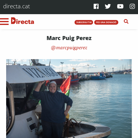
directa.cat
SUBSCRIU-T'HI
FES UNA DONACIÓ
Marc Puig Perez
marcpuigperez