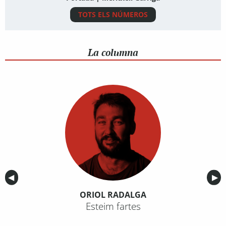
TOTS ELS NÚMEROS
La columna
Anterior
◀︎
Sig
▶︎
ORIOL RADALGA
Esteim fartes