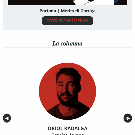
Portada | Meritxell Garriga
TOTS ELS NÚMEROS
La columna
Anterior
◀︎
Sig
▶︎
ORIOL RADALGA