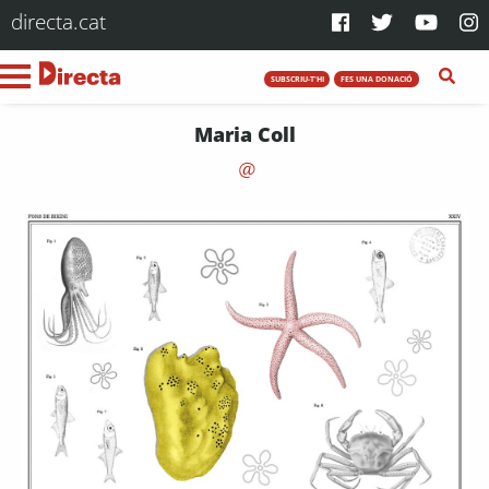
directa.cat
SUBSCRIU-T'HI
FES UNA DONACIÓ
Maria Coll