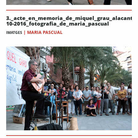
3._acte_en_memoria_de_miquel_grau_alacant_1
10-2016_fotografia_de_maria_pascual
|
MARIA PASCUAL
IMATGES