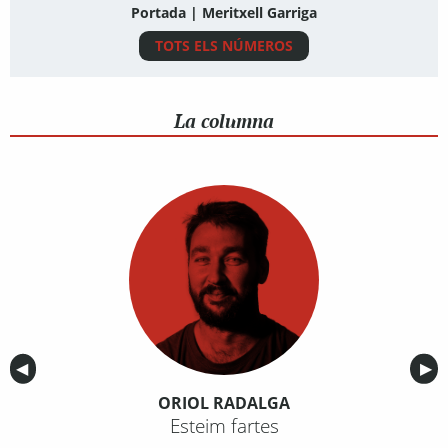
Portada | Meritxell Garriga
TOTS ELS NÚMEROS
La columna
Anterior
◀︎
Sig
▶︎
ORIOL RADALGA
Esteim fartes