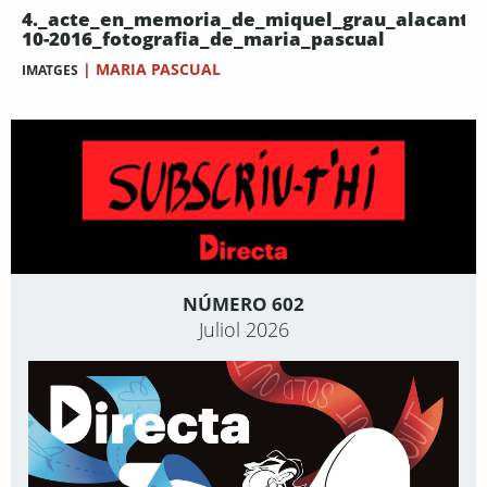
4._acte_en_memoria_de_miquel_grau_alacant_1
10-2016_fotografia_de_maria_pascual
|
MARIA PASCUAL
IMATGES
NÚMERO 602
Juliol 2026