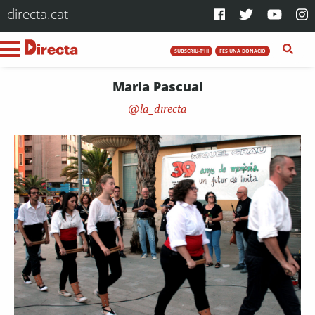
directa.cat
SUBSCRIU-T'HI
FES UNA DONACIÓ
Maria Pascual
la_directa