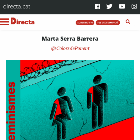
directa.cat
SUBSCRIU-T'HI
FES UNA DONACIÓ
Marta Serra Barrera
ColorsdePonent