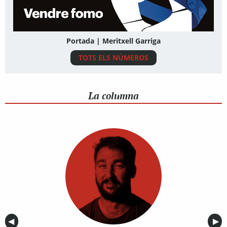
Portada | Meritxell Garriga
TOTS ELS NÚMEROS
La columna
Anterior
◀︎
Sig
▶︎