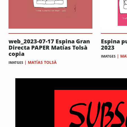
web_2023-07-17 Espina Gran
Espina pu
Directa PAPER Matías Tolsà
2023
copia
|
MA
IMATGES
|
MATÍAS TOLSÀ
IMATGES