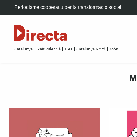
Periodisme cooperatiu per la transformació social
Catalunya
País Valencià
Illes
Catalunya Nord
Món
M