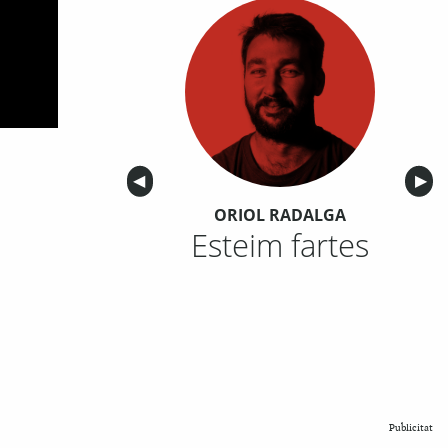
Anterior
◀︎
Sigu
▶︎
ORIOL RADALGA
Esteim fartes
Publicitat