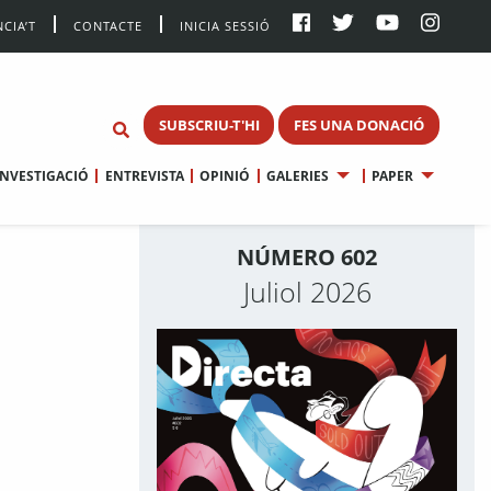
CIA’T
CONTACTE
INICIA SESSIÓ
SUBSCRIU-T'HI
FES UNA DONACIÓ
INVESTIGACIÓ
ENTREVISTA
OPINIÓ
GALERIES
PAPER
NÚMERO 602
Juliol 2026