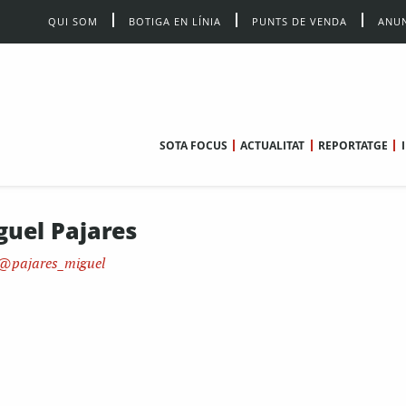
QUI SOM
BOTIGA EN LÍNIA
PUNTS DE VENDA
ANUN
SOTA FOCUS
ACTUALITAT
REPORTATGE
guel Pajares
pajares_miguel