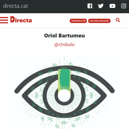
directa.cat
SUBSCRIU-T'HI
FES UNA DONACIÓ
Oriol Bartumeu
Oriludic