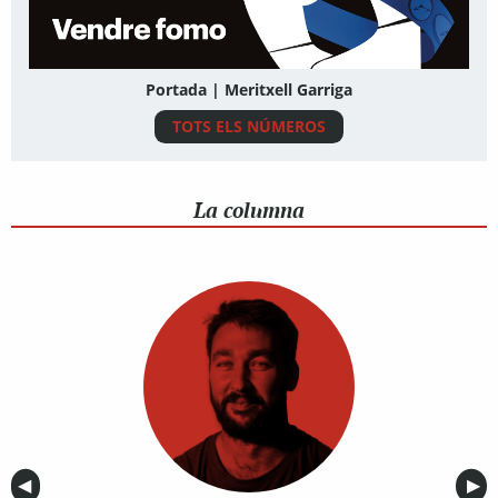
Portada | Meritxell Garriga
TOTS ELS NÚMEROS
La columna
Anterior
◀︎
Sig
▶︎