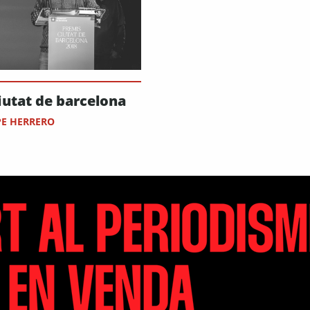
iutat de barcelona
PE HERRERO