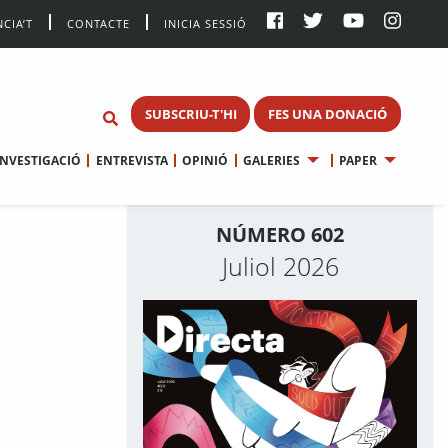
CIA’T
CONTACTE
INICIA SESSIÓ
SUBSCRIU-T'HI
FES UNA DONACIÓ
INVESTIGACIÓ
ENTREVISTA
OPINIÓ
GALERIES
PAPER
NÚMERO 602
Juliol 2026