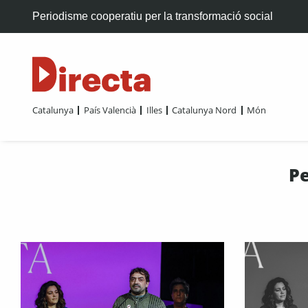
Periodisme cooperatiu per la transformació social
Catalunya
País Valencià
Illes
Catalunya Nord
Món
Pe