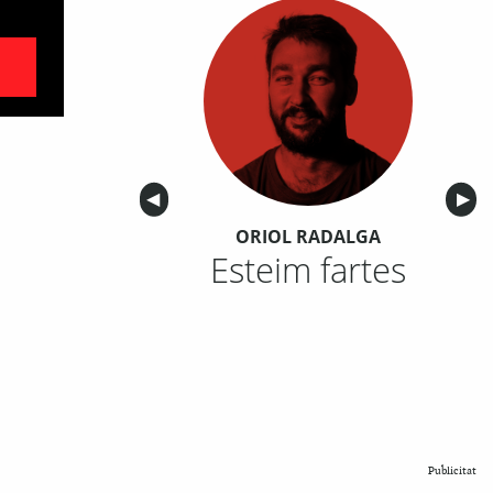
Anterior
◀︎
Sigu
▶︎
ORIOL RADALGA
Esteim fartes
Publicitat