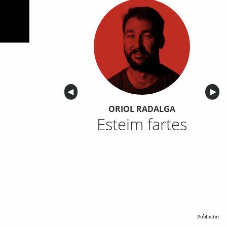
Anterior
◀︎
Sigu
▶︎
ORIOL RADALGA
Esteim fartes
Publicitat