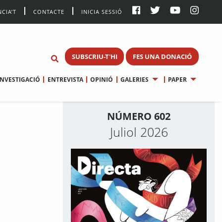
CIA’T
CONTACTE
INICIA SESSIÓ
SUBSCRIU-T'HI
FES UNA DONACIÓ
INVESTIGACIÓ
ENTREVISTA
OPINIÓ
GALERIES
PAPER
NÚMERO 602
Juliol 2026