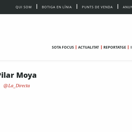
QUI SOM
BOTIGA EN LÍNIA
PUNTS DE VENDA
ANUN
SOTA FOCUS
ACTUALITAT
REPORTATGE
Pilar Moya
La_Directa