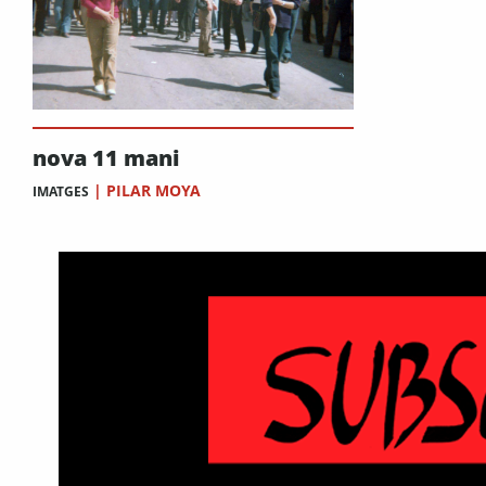
nova 11 mani
|
PILAR MOYA
IMATGES