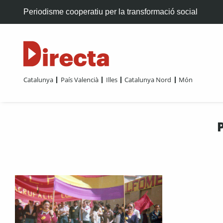
Periodisme cooperatiu per la transformació social
Catalunya
País Valencià
Illes
Catalunya Nord
Món