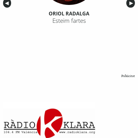
Anterior
◀︎
Sig
▶︎
ORIOL RADALGA
Esteim fartes
Publicitat