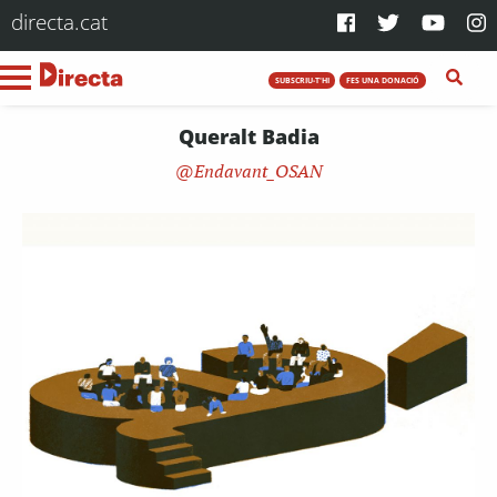
directa.cat
SUBSCRIU-T'HI
FES UNA DONACIÓ
Queralt Badia
Endavant_OSAN