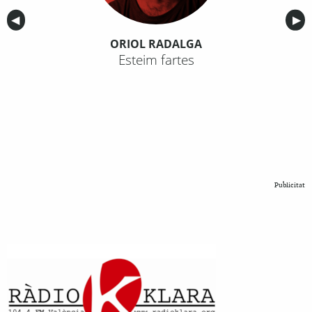
Anterior
◀︎
Sig
▶︎
ORIOL RADALGA
Esteim fartes
Publicitat