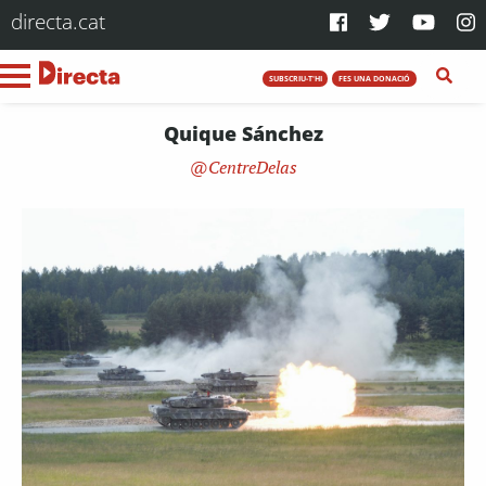
directa.cat
SUBSCRIU-T'HI
FES UNA DONACIÓ
Quique Sánchez
CentreDelas