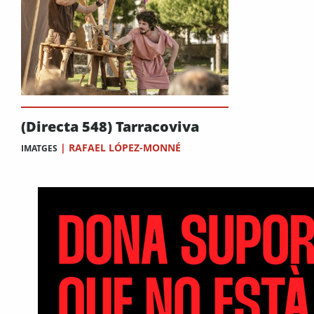
(Directa 548) Tarracoviva
|
RAFAEL LÓPEZ-MONNÉ
IMATGES