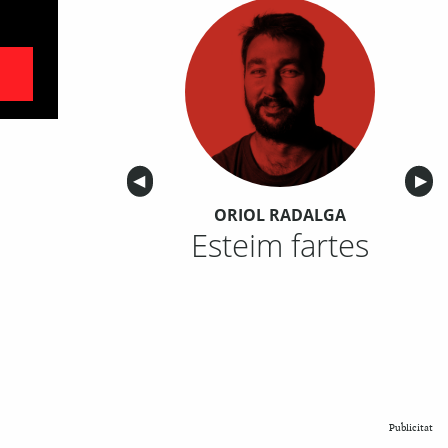
Anterior
◀︎
Sigu
▶︎
ORIOL RADALGA
Esteim fartes
Publicitat