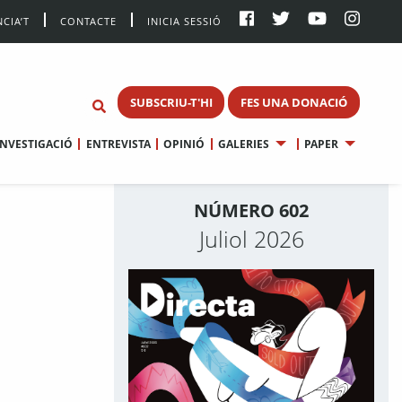
CIA’T
CONTACTE
INICIA SESSIÓ
SUBSCRIU-T'HI
FES UNA DONACIÓ
INVESTIGACIÓ
ENTREVISTA
OPINIÓ
GALERIES
PAPER
NÚMERO 602
Juliol 2026