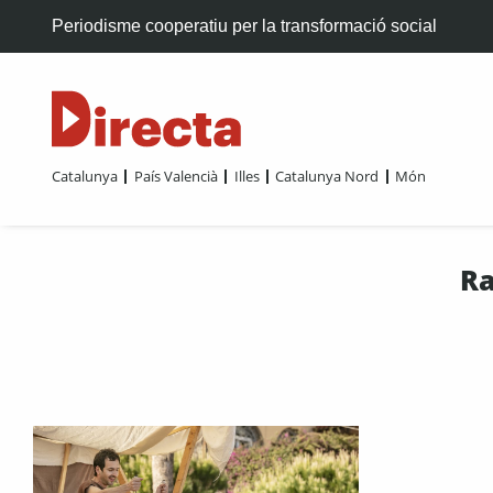
Periodisme cooperatiu per la transformació social
Catalunya
País Valencià
Illes
Catalunya Nord
Món
Ra