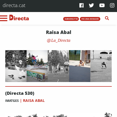
directa.cat
SUBSCRIU-T'HI
FES UNA DONACIÓ
Raisa Abal
La_Directa
(Directa 530)
|
RAISA ABAL
IMATGES