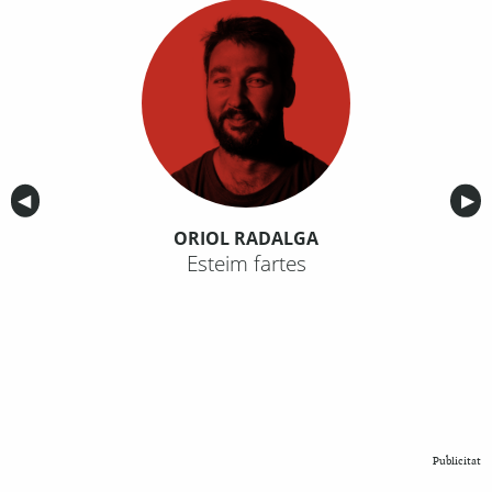
Anterior
◀︎
Sig
▶︎
ORIOL RADALGA
Esteim fartes
Publicitat