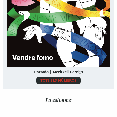
Portada | Meritxell Garriga
TOTS ELS NÚMEROS
La columna