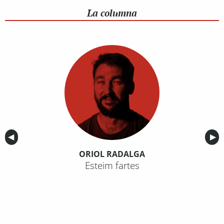
La columna
Anterior
◀︎
Sig
▶︎
ORIOL RADALGA
Esteim fartes