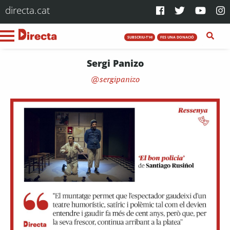
directa.cat
SUBSCRIU-T'HI
FES UNA DONACIÓ
Sergi Panizo
sergipanizo