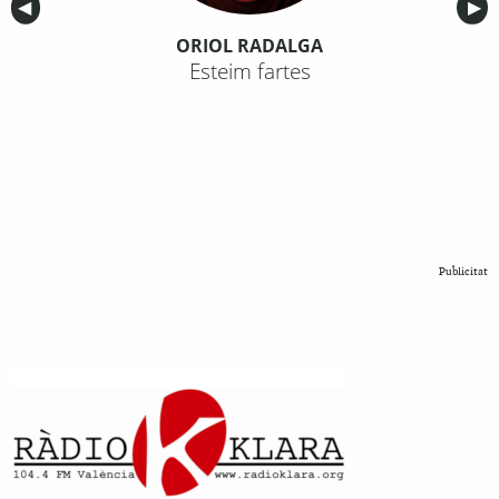
Anterior
◀︎
Sig
▶︎
ORIOL RADALGA
Esteim fartes
Publicitat