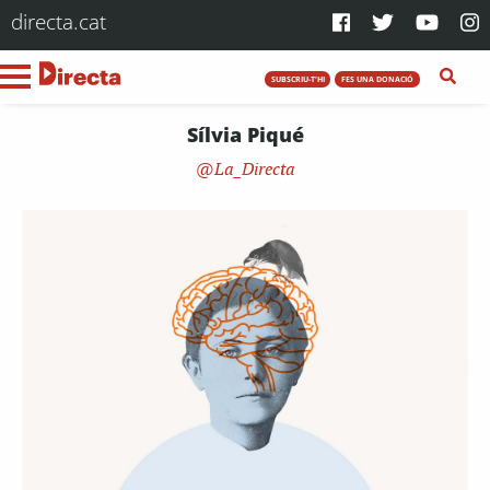
directa.cat
SUBSCRIU-T'HI
FES UNA DONACIÓ
Sílvia Piqué
La_Directa