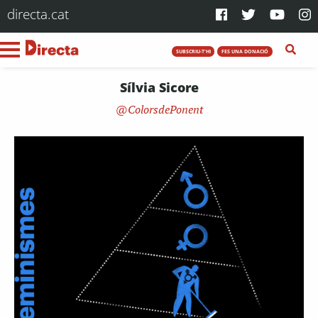
directa.cat
SUBSCRIU-T'HI
FES UNA DONACIÓ
Sílvia Sicore
ColorsdePonent