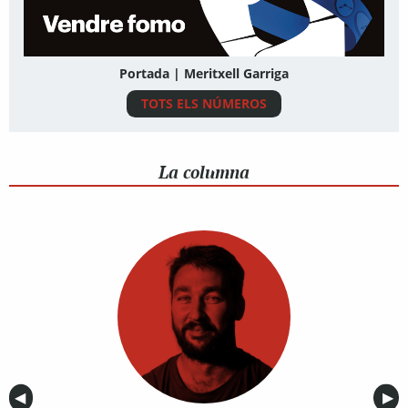
Portada | Meritxell Garriga
TOTS ELS NÚMEROS
La columna
Anterior
◀︎
Sig
▶︎