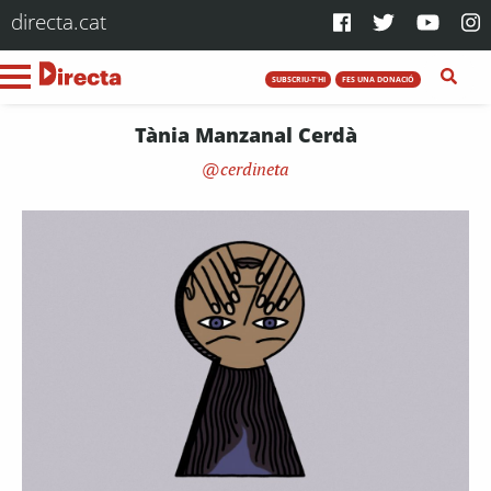
directa.cat
SUBSCRIU-T'HI
FES UNA DONACIÓ
Tània Manzanal Cerdà
cerdineta