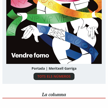
Portada | Meritxell Garriga
TOTS ELS NÚMEROS
La columna