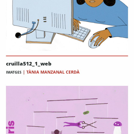
cruilla512_1_web
|
TÀNIA MANZANAL CERDÀ
IMATGES