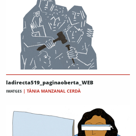
ladirecta519_paginaoberta_WEB
|
TÀNIA MANZANAL CERDÀ
IMATGES