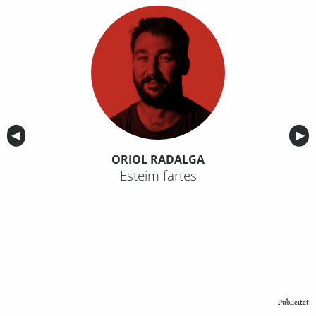
Anterior
◀︎
Sig
▶︎
ORIOL RADALGA
Esteim fartes
Publicitat