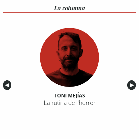
La columna
Anterior
◀︎
Sig
▶︎
TONI MEJÍAS
La rutina de l'horror