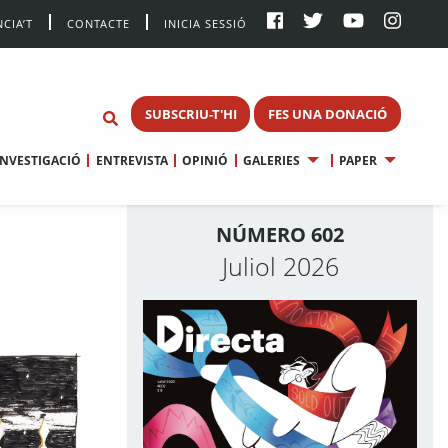
CIA’T
CONTACTE
INICIA SESSIÓ
SUBSCRIU-T'HI
FES UNA DONACIÓ
INVESTIGACIÓ
ENTREVISTA
OPINIÓ
GALERIES
PAPER
NÚMERO 602
Juliol 2026