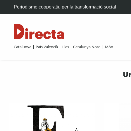
Periodisme cooperatiu per la transformació social
Catalunya
País Valencià
Illes
Catalunya Nord
Món
Ur