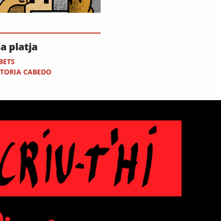
la platja
BETS
CTORIA CABEDO