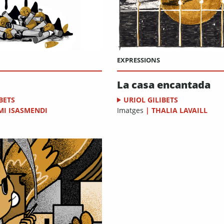
EXPRESSIONS
La casa encantada
BETS
URIOL GILIBETS
MI ISASMENDI
Imatges
|
THALIA LAVAILL