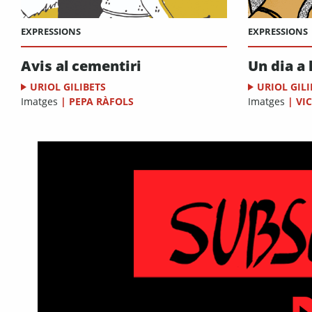
EXPRESSIONS
EXPRESSIONS
Avis al cementiri
Un dia a 
URIOL GILIBETS
URIOL GILI
Imatges
|
PEPA RÀFOLS
Imatges
|
VI