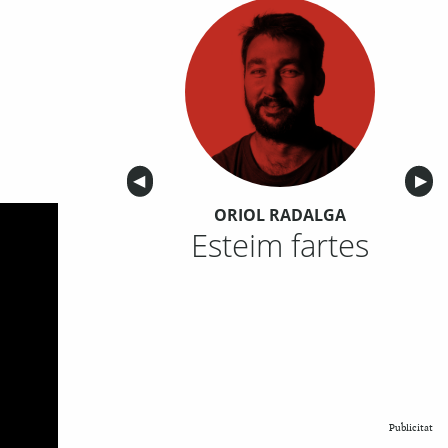
Anterior
◀︎
Sigu
▶︎
ORIOL RADALGA
Esteim fartes
Publicitat