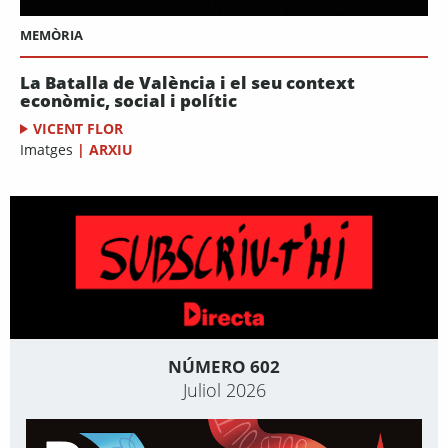
MEMÒRIA
La Batalla de València i el seu context
econòmic, social i polític
VICENT FLOR
Imatges
|
ARXIU
NÚMERO 602
Juliol 2026