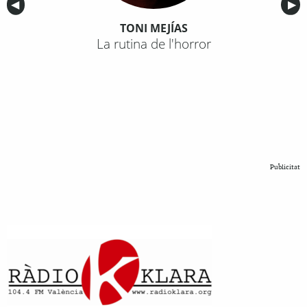
Anterior
◀︎
Sig
▶︎
TONI MEJÍAS
La rutina de l'horror
Publicitat