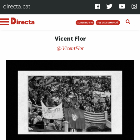
directa.cat
SUBSCRIU-T'HI
FES UNA DONACIÓ
Vicent Flor
VicentFlor