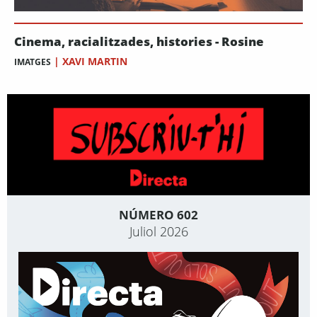
Cinema, racialitzades, histories - Rosine
|
XAVI MARTIN
IMATGES
NÚMERO 602
Juliol 2026