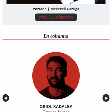
Portada | Meritxell Garriga
TOTS ELS NÚMEROS
La columna
Anterior
◀︎
Sig
▶︎
ORIOL RADALGA