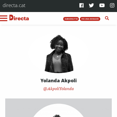
directa.cat
SUBSCRIU-T'HI
FES UNA DONACIÓ
Yolanda Akpoli
AkpoliYolanda