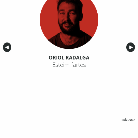
Anterior
◀︎
Sig
▶︎
ORIOL RADALGA
Esteim fartes
Publicitat