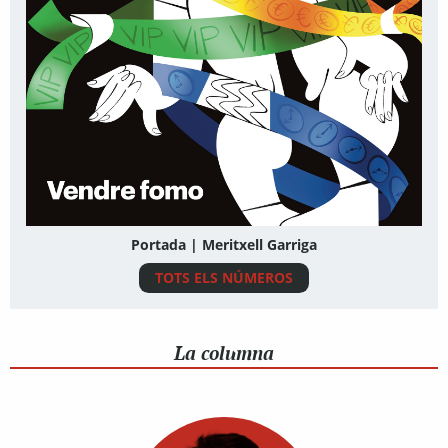
Portada | Meritxell Garriga
TOTS ELS NÚMEROS
La columna