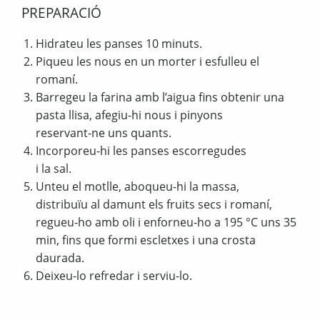
PREPARACIÓ
Hidrateu les panses 10 minuts.
Piqueu les nous en un morter i esfulleu el
romaní.
Barregeu la farina amb l’aigua fins obtenir una
pasta llisa, afegiu-hi nous i pinyons
reservant-ne uns quants.
Incorporeu-hi les panses escorregudes
i la sal.
Unteu el motlle, aboqueu-hi la massa,
distribuïu al damunt els fruits secs i romaní,
regueu-ho amb oli i enforneu-ho a 195 °C uns 35
min, fins que formi escletxes i una crosta
daurada.
Deixeu-lo refredar i serviu-lo.