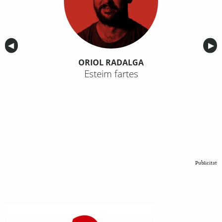
Anterior
◀︎
Sig
▶︎
ORIOL RADALGA
Esteim fartes
Publicitat