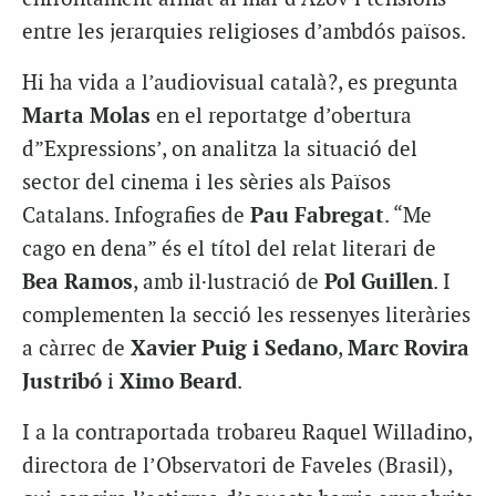
entre les jerarquies religioses d’ambdós països.
Hi ha vida a l’audiovisual català?, es pregunta
Marta Molas
en el reportatge d’obertura
d”Expressions’, on analitza la situació del
sector del cinema i les sèries als Països
Catalans. Infografies de
Pau Fabregat
. “Me
cago en dena” és el títol del relat literari de
Bea Ramos
, amb il·lustració de
Pol Guillen
. I
complementen la secció les ressenyes literàries
a càrrec de
Xavier Puig i Sedano
,
Marc Rovira
Justribó
i
Ximo Beard
.
I a la contraportada trobareu Raquel Willadino,
directora de l’Observatori de Faveles (Brasil),