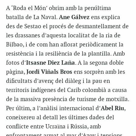
A ‘Roda el Món’ obrim amb la penúltima
batalla de La Naval.
Ane Gálvez
ens explica
des de Sestao el procés de desmantellament de
les drassanes d’aquesta localitat de la ria de
Bilbao, i de com han aflorat periòdicament la
resistència i la resiliència de la plantilla. Amb
fotos d’
Itsasne Diez Laña
. A la segona doble
pàgina,
Jordi Viñals Bros
ens sorprèn amb les
dificultats d’avenç del diàleg i la pau en
territoris indígenes del Carib colombià a causa
de la massiva presència de turisme de motxilla.
Per últim, a l’anàlisi internacional d’
Abel Riu
,
coneixereu al detall les últimes dades del
conflicte entre Ucraïna i Rússia, amb
enfrontament armat al mar d’Azov i tensions