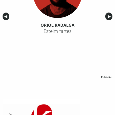
Anterior
◀︎
Sig
▶︎
ORIOL RADALGA
Esteim fartes
Publicitat