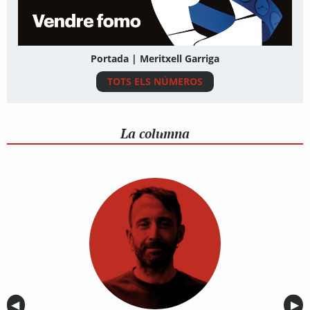
Portada | Meritxell Garriga
TOTS ELS NÚMEROS
La columna
Anterior
◀︎
Sig
▶︎