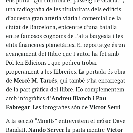
ens porta “Qui controla el passeig de Gràcia?”,
una radiografia de les titularitats dels edificis
d’aquesta gran artèria viària i comercial de la
ciutat de Barcelona, epicentre d’una batalla
entre famosos cognoms de l’alta burgesia i les
elits financeres planetàries. El reportatge és un
avançament del llibre que l’autor ha fet amb
Pol·len Edicions i que podreu trobar
properament a les llibreries. La portada és obra
de
Mercè M. Tarrés
, qui també s’ha encarregat
de la part gràfica del llibre. Ho complementem
amb infogràfics d’
Andreu Blanch
i
Pau
Fabregat
. Les fotografies són de
Victor Serri
.
A la secció “Miralls” entrevistem el músic Dave
Randall.
Nando Server
hi parla mentre
Victor