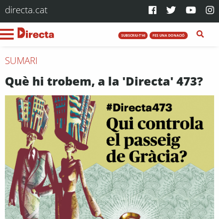
directa.cat
SUBSCRIU-T'HI
FES UNA DONACIÓ
SUMARI
Què hi trobem, a la 'Directa' 473?