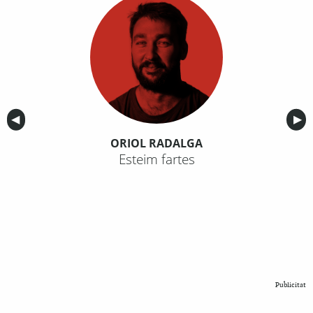
Anterior
◀︎
Sig
▶︎
ORIOL RADALGA
Esteim fartes
Publicitat