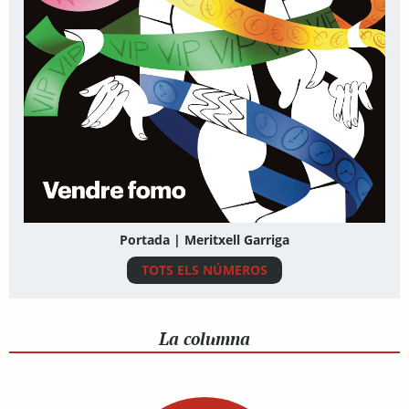
Portada | Meritxell Garriga
TOTS ELS NÚMEROS
La columna