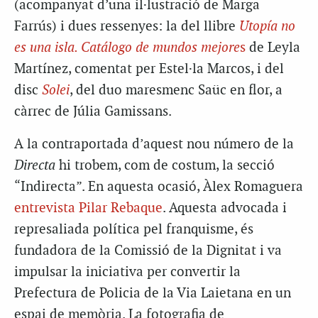
(acompanyat d’una il·lustració de Marga
Farrús) i dues ressenyes: la del llibre
Utopía no
es una isla. Catálogo de mundos mejore
s
de Leyla
Martínez, comentat per Estel·la Marcos, i del
disc
Solei
, del duo maresmenc Saüc en flor, a
càrrec de Júlia Gamissans.
A la contraportada d’aquest nou número de la
Directa
hi trobem, com de costum, la secció
“Indirecta”. En aquesta ocasió, Àlex Romaguera
entrevista Pilar Rebaque
. Aquesta advocada i
represaliada política pel franquisme, és
fundadora de la Comissió de la Dignitat i va
impulsar la iniciativa per convertir la
Prefectura de Policia de la Via Laietana en un
espai de memòria. La fotografia de