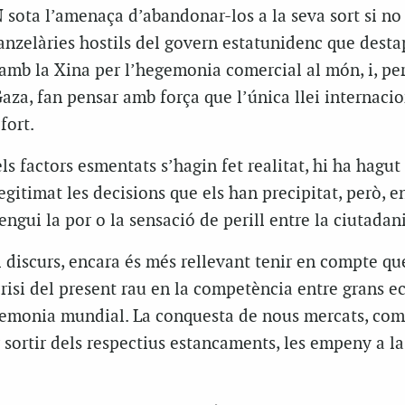
 sota l’amenaça d’abandonar-los a la seva sort si no 
ranzelàries hostils del govern estatunidenc que desta
 amb la Xina per l’hegemonia comercial al món, i, per
aza, fan pensar amb força que l’única llei internaci
fort.
els factors esmentats s’hagin fet realitat, hi ha hagu
gitimat les decisions que els han precipitat, però, en
engui la por o la sensació de perill entre la ciutadani
discurs, encara és més rellevant tenir en compte qu
crisi del present rau en la competència entre grans 
gemonia mundial. La conquesta de nous mercats, co
sortir dels respectius estancaments, les empeny a la