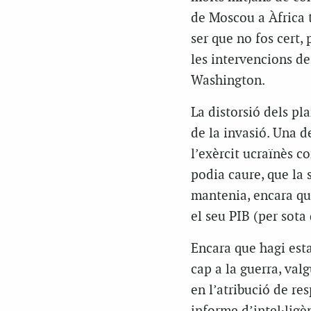
de Moscou a Àfrica 
ser que no fos cert,
les intervencions de
Washington.
La distorsió dels pl
de la invasió. Una d
l’exèrcit ucraïnès co
podia caure, que la s
mantenia, encara qu
el seu PIB (per sota
Encara que hagi est
cap a la guerra, val
en l’atribució de res