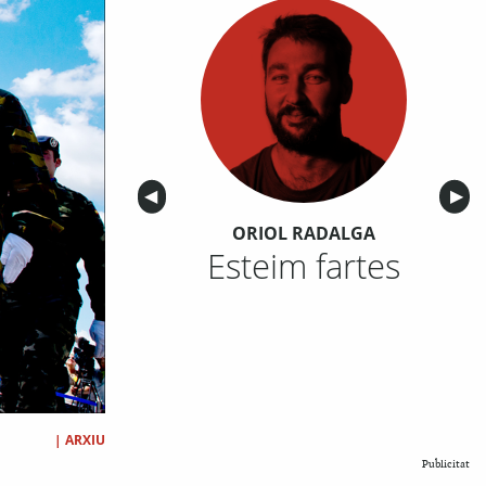
Anterior
◀︎
Sigu
▶︎
ORIOL RADALGA
Esteim fartes
|
ARXIU
Publicitat