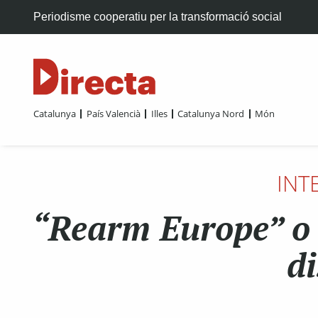
Periodisme cooperatiu per la transformació social
Catalunya
País Valencià
Illes
Catalunya Nord
Món
INT
“Rearm Europe” o e
d