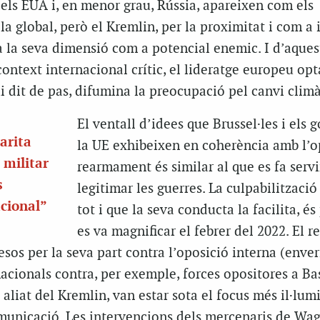
 els EUA i, en menor grau, Rússia, apareixen com els
la global, però el Kremlin, per la proximitat i com a 
 la seva dimensió com a potencial enemic. I d’aques
ntext internacional crític, el lideratge europeu opt
gui dit de pas, difumina la preocupació pel canvi climà
El ventall d’idees que Brussel·les i els 
arita
la UE exhibeixen en coherència amb l’o
 militar
rearmament és similar al que es fa servi
s
legitimar les guerres. La culpabilització
acional”
tot i que la seva conducta la facilita, és
es va magnificar el febrer del 2022. El 
sos per la seva part contra l’oposició interna (enve
rnacionals contra, per exemple, forces opositores a Ba
aliat del Kremlin, van estar sota el focus més il·lum
municació. Les intervencions dels mercenaris de Wag