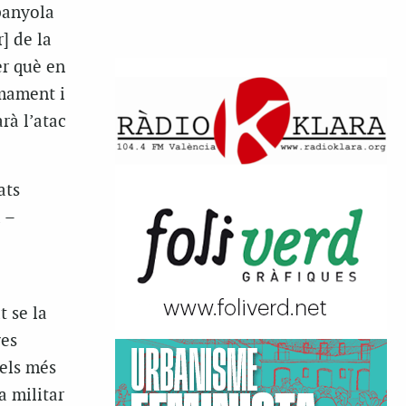
panyola
] de la
er què en
rmament i
rà l’atac
ats
 –
t se la
ves
 els més
a militar