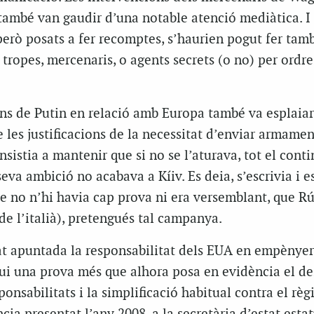
també van gaudir d’una notable atenció mediàtica. I
 però posats a fer recomptes, s’haurien pogut fer tam
 tropes, mercenaris, o agents secrets (o no) per ordre
ans de Putin en relació amb Europa també va esplaiar
e les justificacions de la necessitat d’enviar armamen
nsistia a mantenir que si no se l’aturava, tot el cont
eva ambició no acabava a Kíiv. Es deia, s’escrivia i e
e no n’hi havia cap prova ni era versemblant, que Rú
 de l’italià), pretengués tal campanya.
at apuntada la responsabilitat dels EUA en empènyer
gui una prova més que alhora posa en evidència el de
ponsabilitats i la simplificació habitual contra el règ