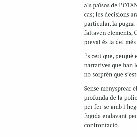
als països de l’OTAN
cas; les decisions a
particular, la pugna
faltaven elements, G
preval és la del més 
És cert que, perquè 
narratives que han le
no sorprèn que s’est
Sense menysprear el 
profunda de la poli
per fer-se amb l’he
fugida endavant per 
confrontació.