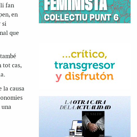
li fan
pen, en
 si
onal que
t també
 tot cas,
a.
e la causa
economies
m una