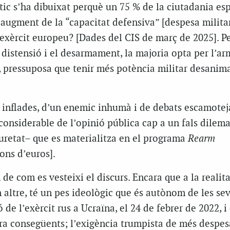
ic s’ha dibuixat perquè un 75 % de la ciutadania es
 augment de la “capacitat defensiva” [despesa militar
 exèrcit europeu? [Dades del CIS de març de 2025]. P
a distensió i el desarmament, la majoria opta per l’a
ir, pressuposa que tenir més potència militar desanima
inflades, d’un enemic inhumà i de debats escamotej
considerable de l’opinió pública cap a un fals dilema
retat– que es materialitza en el programa
Rearm
ons d’euros].
de com es vesteixi el discurs. Encara que a la realita
n altre, té un pes ideològic que és autònom de les se
ó de l’exèrcit rus a Ucraïna, el 24 de febrer de 2022, i
ra consegüents; l’exigència trumpista de més despes