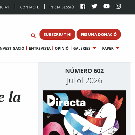
CIA’T
CONTACTE
INICIA SESSIÓ
SUBSCRIU-T'HI
FES UNA DONACIÓ
INVESTIGACIÓ
ENTREVISTA
OPINIÓ
GALERIES
PAPER
NÚMERO 602
Juliol 2026
e la