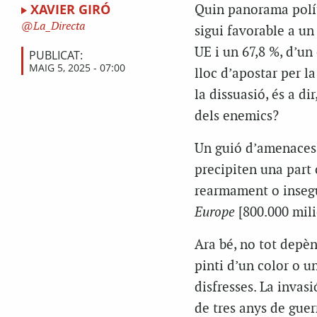
XAVIER GIRÓ
Quin panorama polít
La_Directa
sigui favorable a un
UE i un 67,8 %, d’un
PUBLICAT:
MAIG 5, 2025 - 07:00
lloc d’apostar per l
la dissuasió, és a d
dels enemics?
Un guió d’amenaces 
precipiten una part 
rearmament o insegu
Europe
[800.000 mili
Ara bé, no tot depèn 
pinti d’un color o u
disfresses. La invasi
de tres anys de guer