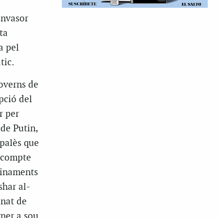
invasor
ta
a pel
tic.
governs de
pció del
r per
 de Putin,
 palès que
recompte
rinaments
shar al-
inat de
ner a sou