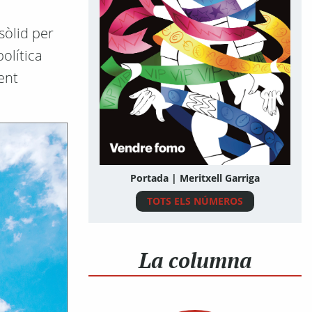
sòlid per
olítica
ent
Portada | Meritxell Garriga
TOTS ELS NÚMEROS
La columna