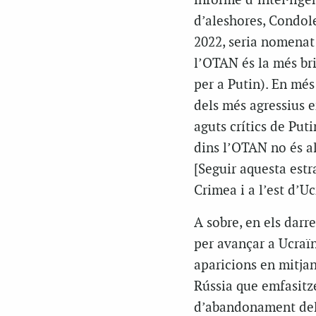
informe d’intel·ligè
d’aleshores, Condol
2022, seria nomenat 
l’OTAN és la més bri
per a Putin). En més
dels més agressius e
aguts crítics de Put
dins l’OTAN no és al
[Seguir aquesta estra
Crimea i a l’est d’Uc
A sobre, en els darre
per avançar a Ucraïna
aparicions en mitja
Rússia que emfasitz
d’abandonament del 