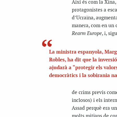
Així és com la Xina,
protagonistes a esca
d’Ucraïna, augmenta
manera, com en un co
Rearm Europe
, i, si
La ministra espanyola, Marg
Robles, ha dit que la inversió
ajudarà a “protegir els valor
democràtics i la sobirania n
de crims previs come
inclosos) i els inte
Assad perquè era un 
molts mitjans de co