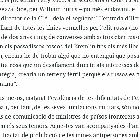
ncia presentat l’any 2008, a la secretària d’estat est
eezza Rice, per William Burns –qui més endavant, el
director de la CIA– deia el següent: “L’entrada d’Uc
llant de totes les línies vermelles per l’elit russa (n
 de dos anys i mig de converses amb actors clau russ
n els passadissos foscos del Kremlin fins als més libe
in, encara he de trobar algú que no entengui que pos
tra cosa que un desafiament directe als interessos de
tègia] crearia un terreny fèrtil perquè els russos es f
raïna”.
rs mesos, malgrat l’evidència de les dificultats de l’e
 i, per tant, de les seves limitacions militars, són no
ns de comunicació de ministres de països fronterers
en els seus temors. Aquestes van acompanyades d’an
tractat de prohibició de les mines antipersones am