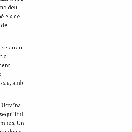
 no deu
bé els de
 de
-se arran
t a
inent
s
ssia, amb
 Ucraïna
sequilibri
im rus. Un