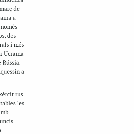
atunidenca
 març de
raïna a
o només
os, des
rals i més
ar Ucraïna
 Rússia.
iquessin a
xèrcit rus
tables les
 amb
uncis
b