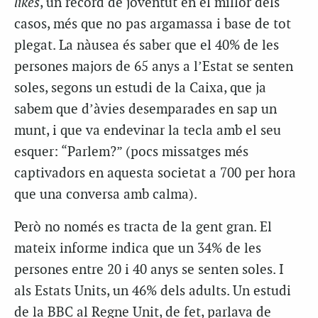
likes
, un record de joventut en el millor dels
casos, més que no pas argamassa i base de tot
plegat. La nàusea és saber que el 40% de les
persones majors de 65 anys a l’Estat se senten
soles, segons un estudi de la Caixa, que ja
sabem que d’àvies desemparades en sap un
munt, i que va endevinar la tecla amb el seu
esquer: “Parlem?” (pocs missatges més
captivadors en aquesta societat a 700 per hora
que una conversa amb calma).
Però no només es tracta de la gent gran. El
mateix informe indica que un 34% de les
persones entre 20 i 40 anys se senten soles. I
als Estats Units, un 46% dels adults. Un estudi
de la BBC al Regne Unit, de fet, parlava de