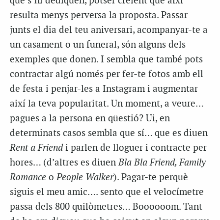
que s’hi dediquen, potser creient que així
resulta menys perversa la proposta. Passar
junts el dia del teu aniversari, acompanyar-te a
un casament o un funeral, són alguns dels
exemples que donen. I sembla que també pots
contractar algú només per fer-te fotos amb ell
de festa i penjar-les a Instagram i augmentar
així la teva popularitat. Un moment, a veure…
pagues a la persona en qüestió? Ui, en
determinats casos sembla que sí… que es diuen
Rent a Friend
i parlen de lloguer i contracte per
hores… (d’altres es diuen
Bla Bla
Friend, Family
Romance
o
People Walker
). Pagar-te perquè
siguis el meu amic…. sento que el velocímetre
passa dels 800 quilòmetres… Boooooom. Tant