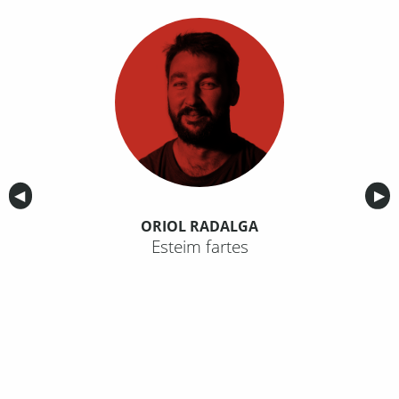
Anterior
◀︎
Sig
▶︎
ORIOL RADALGA
Esteim fartes