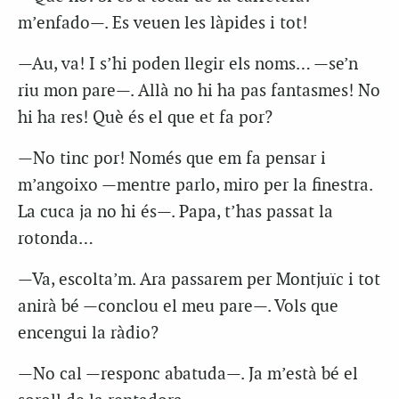
m’enfado—. Es veuen les làpides i tot!
—Au, va! I s’hi poden llegir els noms… —se’n
riu mon pare—. Allà no hi ha pas fantasmes! No
hi ha res! Què és el que et fa por?
—No tinc por! Només que em fa pensar i
m’angoixo —mentre parlo, miro per la finestra.
La cuca ja no hi és—. Papa, t’has passat la
rotonda…
—Va, escolta’m. Ara passarem per Montjuïc i tot
anirà bé —conclou el meu pare—. Vols que
encengui la ràdio?
—No cal —responc abatuda—. Ja m’està bé el