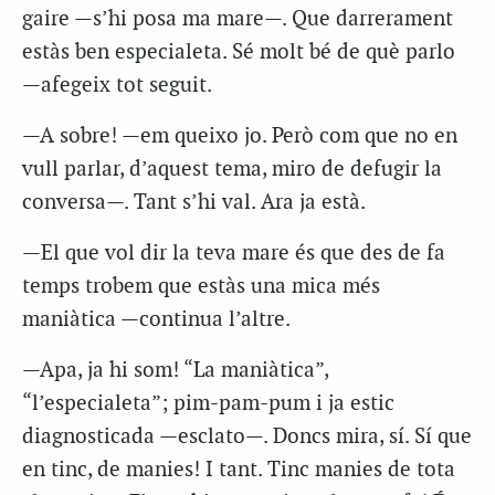
gaire —s’hi posa ma mare—. Que darrerament
estàs ben especialeta. Sé molt bé de què parlo
—afegeix tot seguit.
—A sobre! —em queixo jo. Però com que no en
vull parlar, d’aquest tema, miro de defugir la
conversa—. Tant s’hi val. Ara ja està.
—El que vol dir la teva mare és que des de fa
temps trobem que estàs una mica més
maniàtica —continua l’altre.
—Apa, ja hi som! “La maniàtica”,
“l’especialeta”; pim-pam-pum i ja estic
diagnosticada —esclato—. Doncs mira, sí. Sí que
en tinc, de manies! I tant. Tinc manies de tota