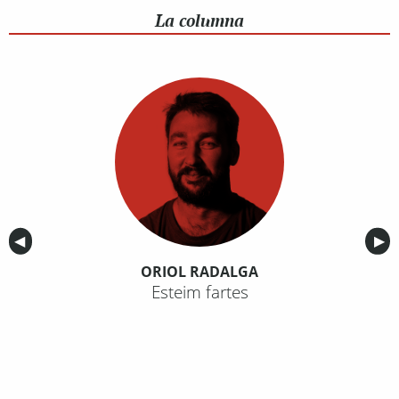
La columna
Anterior
◀︎
Sig
▶︎
ORIOL RADALGA
Esteim fartes