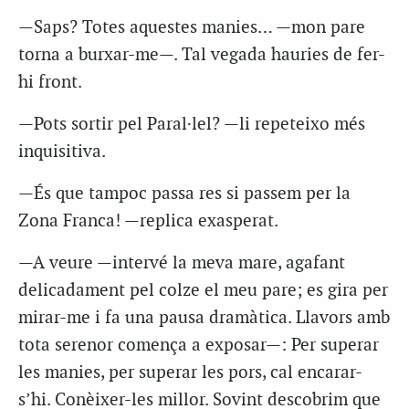
—Saps? Totes aquestes manies… —mon pare
torna a burxar-me—. Tal vegada hauries de fer-
hi front.
—Pots sortir pel Paral·lel? —li repeteixo més
inquisitiva.
—És que tampoc passa res si passem per la
Zona Franca! —replica exasperat.
—A veure —intervé la meva mare, agafant
delicadament pel colze el meu pare; es gira per
mirar-me i fa una pausa dramàtica. Llavors amb
tota serenor comença a exposar—: Per superar
les manies, per superar les pors, cal encarar-
s’hi. Conèixer-les millor. Sovint descobrim que