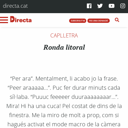
directa.cat
SUBSCRIU-T'HI
FES UNA DONACIÓ
CAPLLETRA
Ronda litoral
“Per ara”. Mentalment, li acabo jo la frase.
“Peer araaaaa…”. Puc fer durar minuts cada
síl·laba. “Puuuc feeeeer duuraaaaaaaar…”.
Mira! Hi ha una cuca! Pel costat de dins de la
finestra. Me la miro de molt a prop, com si
hagués activat el mode macro de la càmera