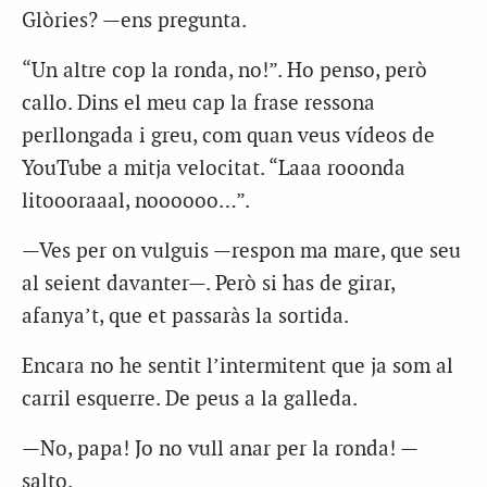
Glòries? —ens pregunta.
“Un altre cop la ronda, no!”. Ho penso, però
callo. Dins el meu cap la frase ressona
perllongada i greu, com quan veus vídeos de
YouTube a mitja velocitat. “Laaa rooonda
litoooraaal, noooooo…”.
—Ves per on vulguis —respon ma mare, que seu
al seient davanter—. Però si has de girar,
afanya’t, que et passaràs la sortida.
Encara no he sentit l’intermitent que ja som al
carril esquerre. De peus a la galleda.
—No, papa! Jo no vull anar per la ronda! —
salto.