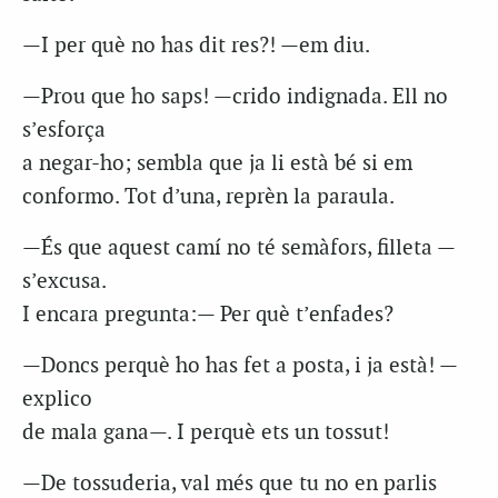
—I per què no has dit res?! —em diu.
—Prou que ho saps! —crido indignada. Ell no
s’esforça
a negar-ho; sembla que ja li està bé si em
conformo. Tot d’una, reprèn la paraula.
—És que aquest camí no té semàfors, filleta —
s’excusa.
I encara pregunta:— Per què t’enfades?
—Doncs perquè ho has fet a posta, i ja està! —
explico
de mala gana—. I perquè ets un tossut!
—De tossuderia, val més que tu no en parlis