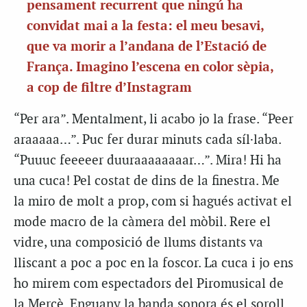
pensament recurrent que ningú ha
convidat mai a la festa: el meu besavi,
que va morir a l’andana de l’Estació de
França. Imagino l’escena en color sèpia,
a cop de filtre d’Instagram
“Per ara”. Mentalment, li acabo jo la frase. “Peer
araaaaa…”. Puc fer durar minuts cada síl·laba.
“Puuuc feeeeer duuraaaaaaaar…”. Mira! Hi ha
una cuca! Pel costat de dins de la finestra. Me
la miro de molt a prop, com si hagués activat el
mode macro de la càmera del mòbil. Rere el
vidre, una composició de llums distants va
lliscant a poc a poc en la foscor. La cuca i jo ens
ho mirem com espectadors del Piromusical de
la Mercè. Enguany la banda sonora és el soroll