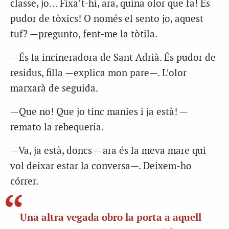
classe, jo… Fixa’t-hi, ara, quina olor que fa! És
pudor de tòxics! O només el sento jo, aquest
tuf? —pregunto, fent-me la tòtila.
—És la incineradora de Sant Adrià. És pudor de
residus, filla —explica mon pare—. L’olor
marxarà de seguida.
—Que no! Que jo tinc manies i ja està! —
remato la rebequeria.
—Va, ja està, doncs —ara és la meva mare qui
vol deixar estar la conversa—. Deixem-ho
córrer.
Una altra vegada obro la porta a aquell