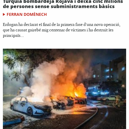
Turquia bombardeja Rojava i deixa cinc milions
de persones sense subministraments bàsics
FERRAN DOMÈNECH
Erdogan ha declarat el final de la primera fase d'una nova operació,
que ha causat gairebé mig centenar de víctimes i ha destruït les
principals...