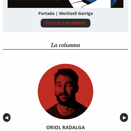
Portada | Meritxell Garriga
TOTS ELS NÚMEROS
La columna
Anterior
◀︎
Sig
▶︎
ORIOL RADALGA