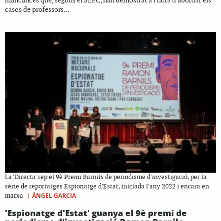
mancances que, segons el SEPC, han demostrat a l'hora d'abordar els
casos de professors...
La 'Directa' rep el 9è Premi Barnils de periodisme d'investigació, per la
sèrie de reportatges Espionatge d'Estat, iniciada l'any 2022 i encara en
|
ÀNGEL GARCIA
marxa
'Espionatge d'Estat' guanya el 9è premi de